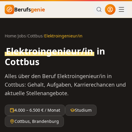
Zum Hauptinhalt springen
Berufs
genie
Home
/
Jobs
/
Cottbus
/
Elektroingenieur/in
Elektroingenieur/in
in
Cottbus
Alles über den Beruf
Elektroingenieur/in
in
Cottbus
: Gehalt, Aufgaben, Karrierechancen und
aktuelle Stellenangebote.
4.000
–
6.500
€ / Monat
Studium
Cottbus
,
Brandenburg