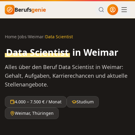
Zum Hauptinhalt springen
Berufs
genie
Home
/
Jobs
/
Weimar
/
Data Scientist
Data Scientist
in
Weimar
Alles über den Beruf
Data Scientist
in
Weimar
:
Gehalt, Aufgaben, Karrierechancen und aktuelle
Stellenangebote.
4.000
–
7.500
€ / Monat
Studium
Weimar
,
Thüringen