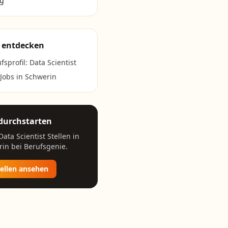
ig
 entdecken
fsprofil:
Data Scientist
 Jobs in
Schwerin
 durchstarten
Data Scientist
Stellen in
rin
bei Berufsgenie.
tellen ansehen