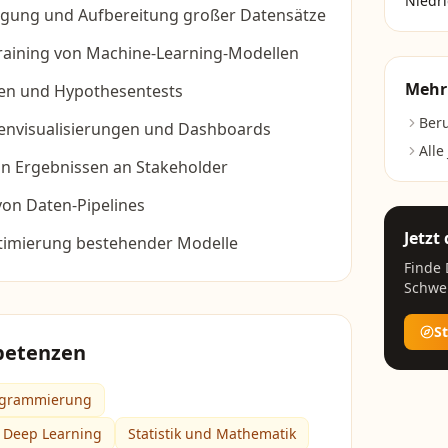
Niedr
gung und Aufbereitung großer Datensätze
raining von Machine-Learning-Modellen
Mehr
ysen und Hypothesentests
Beru
tenvisualisierungen und Dashboards
Alle
n Ergebnissen an Stakeholder
on Daten-Pipelines
Jetzt
timierung bestehender Modelle
Finde
Schwe
S
petenzen
ogrammierung
 Deep Learning
Statistik und Mathematik