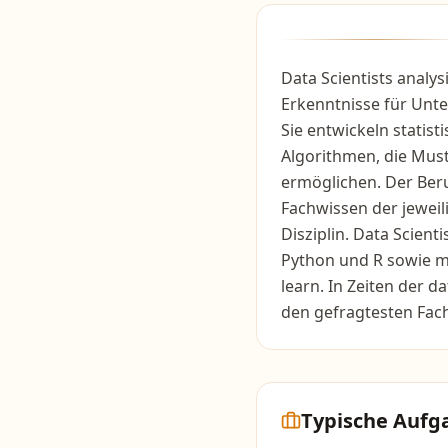
Data Scientists anal
Erkenntnisse für Un
Sie entwickeln statis
Algorithmen, die Mus
ermöglichen. Der Ber
Fachwissen der jewei
Disziplin. Data Scien
Python und R sowie m
learn. In Zeiten der 
den gefragtesten Fac
Typische Aufg