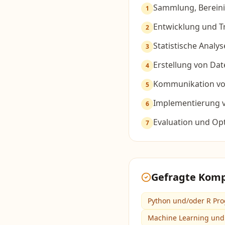
Sammlung, Bereini
1
Entwicklung und T
2
Statistische Anal
3
Erstellung von Da
4
Kommunikation vo
5
Implementierung v
6
Evaluation und Op
7
Gefragte Kom
Python und/oder R Pr
Machine Learning und