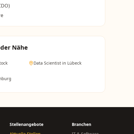
(CDO)
re
 der Nähe
tock
Data Scientist
in
Lübeck
mburg
Stellenangebote
Branchen
Aktuelle Stellen →
IT & Software