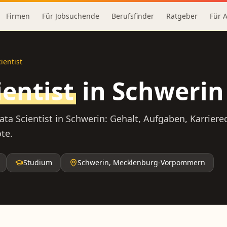
Firmen
Für Jobsuchende
Berufsfinder
Ratgeber
Für 
ientist
ientist
in
Schwerin
ata Scientist
in
Schwerin
: Gehalt, Aufgaben, Karrier
te.
Studium
Schwerin
,
Mecklenburg-Vorpommern