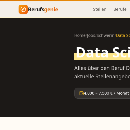
Zum Hauptinhalt springen
Berufs
genie
Stellen
Berufe
Home
/
Jobs
/
Schwerin
/
Data Sc
Data Sc
Alles über den Beruf
D
aktuelle Stellenangebo
4.000
–
7.500
€ / Monat