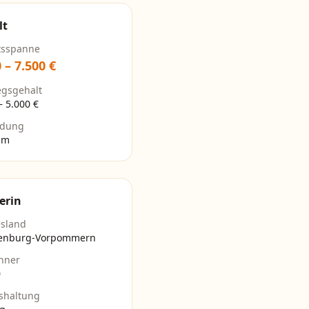
lt
tsspanne
0
–
7.500
€
egsgehalt
–
5.000
€
ldung
um
erin
sland
enburg-Vorpommern
hner
0
shaltung