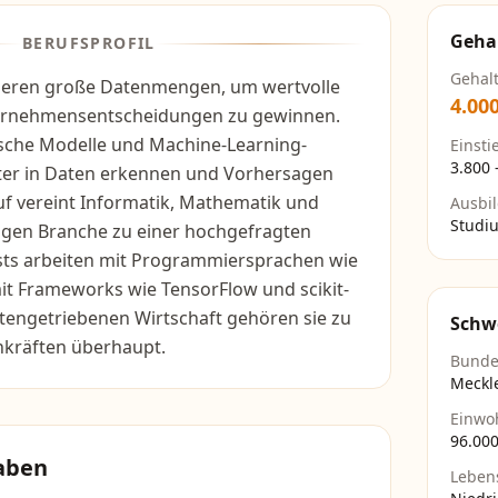
Geha
BERUFSPROFIL
Gehal
ysieren große Datenmengen, um wertvolle
4.00
ternehmensentscheidungen zu gewinnen.
tische Modelle und Machine-Learning-
Einsti
3.800
ter in Daten erkennen und Vorhersagen
uf vereint Informatik, Mathematik und
Ausbi
Studi
ligen Branche zu einer hochgefragten
tists arbeiten mit Programmiersprachen wie
it Frameworks wie TensorFlow und scikit-
datengetriebenen Wirtschaft gehören sie zu
Schw
hkräften überhaupt.
Bunde
Meckl
Einwo
96.00
aben
Leben