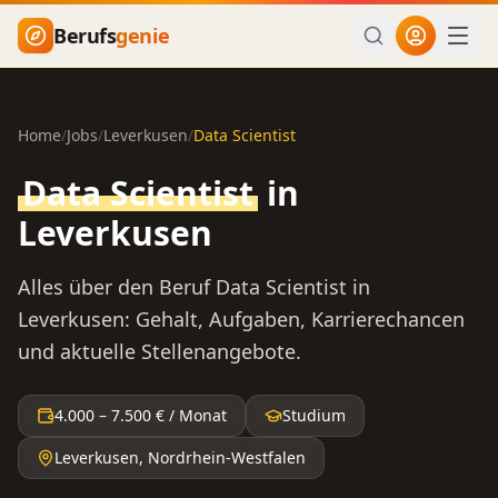
Zum Hauptinhalt springen
Berufs
genie
Home
/
Jobs
/
Leverkusen
/
Data Scientist
Data Scientist
in
Leverkusen
Alles über den Beruf
Data Scientist
in
Leverkusen
: Gehalt, Aufgaben, Karrierechancen
und aktuelle Stellenangebote.
4.000
–
7.500
€ / Monat
Studium
Leverkusen
,
Nordrhein-Westfalen