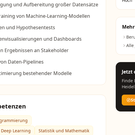
Hoch
gung und Aufbereitung großer Datensätze
raining von Machine-Learning-Modellen
Mehr
ysen und Hypothesentests
Beru
tenvisualisierungen und Dashboards
Alle
n Ergebnissen an Stakeholder
on Daten-Pipelines
Jetzt
timierung bestehender Modelle
Finde
Heide
S
petenzen
ogrammierung
 Deep Learning
Statistik und Mathematik