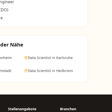
ngineer
(CDO)
re
 der Nähe
nnheim
Data Scientist
in
Karlsruhe
mstadt
Data Scientist
in
Heilbronn
Stellenangebote
Branchen