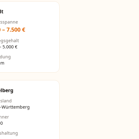
lt
tsspanne
0
–
7.500
€
egsgehalt
–
5.000
€
ldung
um
lberg
sland
-Württemberg
hner
00
shaltung