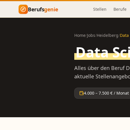
Zum Hauptinhalt springen
Berufs
genie
Stellen
Berufe
Home
/
Jobs
/
Heidelberg
/
Data 
Data Sc
Alles über den Beruf
D
aktuelle Stellenangebo
4.000
–
7.500
€ / Monat