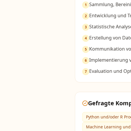
Sammlung, Bereini
1
Entwicklung und T
2
Statistische Anal
3
Erstellung von Da
4
Kommunikation vo
5
Implementierung v
6
Evaluation und Op
7
Gefragte Kom
Python und/oder R Pr
Machine Learning und