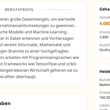
Geha
BERUFSPROFIL
Gehal
ysieren große Datenmengen, um wertvolle
4.00
ternehmensentscheidungen zu gewinnen.
tische Modelle und Machine-Learning-
Einsti
3.800
ter in Daten erkennen und Vorhersagen
uf vereint Informatik, Mathematik und
Ausbi
Studi
ligen Branche zu einer hochgefragten
tists arbeiten mit Programmiersprachen wie
it Frameworks wie TensorFlow und scikit-
datengetriebenen Wirtschaft gehören sie zu
Heide
hkräften überhaupt.
Bunde
Baden
Einwo
160.0
aben
Leben