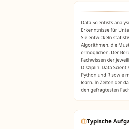
Data Scientists anal
Erkenntnisse für Un
Sie entwickeln statis
Algorithmen, die Mus
ermöglichen. Der Ber
Fachwissen der jewei
Disziplin. Data Scien
Python und R sowie m
learn. In Zeiten der 
den gefragtesten Fac
Typische Aufg