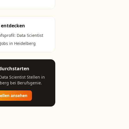
 entdecken
fsprofil:
Data Scientist
 Jobs in
Heidelberg
 durchstarten
Data Scientist
Stellen in
lberg
bei Berufsgenie.
tellen ansehen