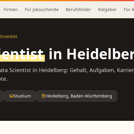
Firmen
Für Jobsuchende
Berufsfinder
Ratgeber
Für 
Scientist
ientist
in
Heidelbe
ata Scientist
in
Heidelberg
: Gehalt, Aufgaben, Karri
te.
Studium
Heidelberg
,
Baden-Württemberg