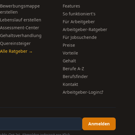
Bewerbungsmappe
Features
erstellen
So funktioniert's
Lebenslauf erstellen
Für Arbeitgeber
Assessment-Center
Arbeitgeber-Ratgeber
Gehaltsverhandlung
Für Jobsuchende
Quereinsteiger
Preise
Alle Ratgeber →
Vorteile
Gehalt
Berufe A-Z
Berufsfinder
Kontakt
Arbeitgeber-Login
Anmelden
uble-Opt-In). Abmelden jederzeit per Klick.