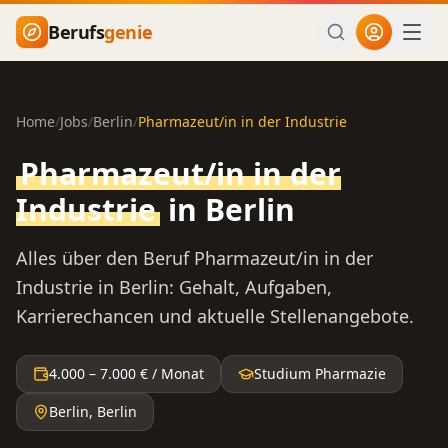
Zum Hauptinhalt springen
Berufs
genie
Home
/
Jobs
/
Berlin
/
Pharmazeut/in in der Industrie
Pharmazeut/in in der
Industrie
in
Berlin
Alles über den Beruf
Pharmazeut/in in der
Industrie
in
Berlin
: Gehalt, Aufgaben,
Karrierechancen und aktuelle Stellenangebote.
4.000
–
7.000
€ / Monat
Studium Pharmazie
Berlin
,
Berlin