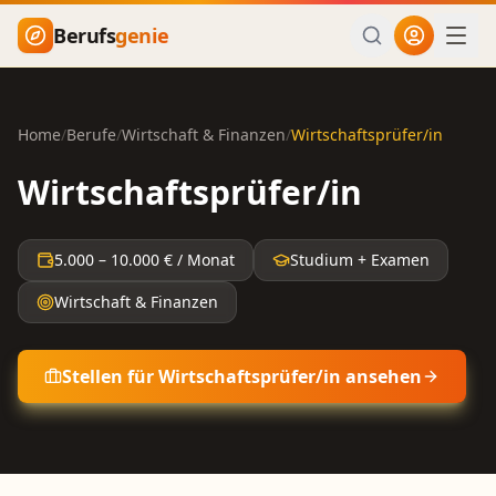
Zum Hauptinhalt springen
Berufs
genie
Home
/
Berufe
/
Wirtschaft & Finanzen
/
Wirtschaftsprüfer/in
Wirtschaftsprüfer/in
5.000
–
10.000
€ / Monat
Studium + Examen
Wirtschaft & Finanzen
Stellen für
Wirtschaftsprüfer/in
ansehen