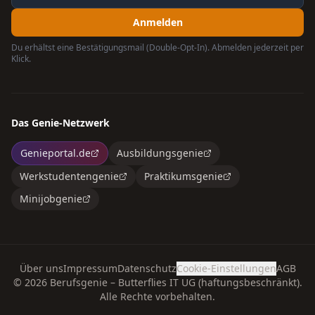
Anmelden
Du erhältst eine Bestätigungsmail (Double-Opt-In). Abmelden jederzeit per
Klick.
Das Genie-Netzwerk
Genieportal.de
Ausbildungsgenie
Werkstudentengenie
Praktikumsgenie
Minijobgenie
Über uns
Impressum
Datenschutz
Cookie-Einstellungen
AGB
©
2026
Berufsgenie – Butterflies IT UG (haftungsbeschränkt).
Alle Rechte vorbehalten.