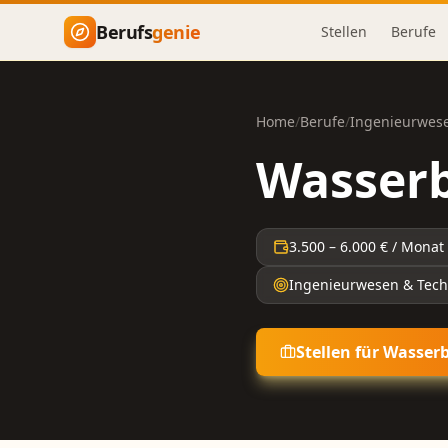
Zum Hauptinhalt springen
Berufs
genie
Stellen
Berufe
Home
/
Berufe
/
Ingenieurwese
Wasserb
3.500
–
6.000
€ / Monat
Ingenieurwesen & Tech
Stellen für
Wasserb