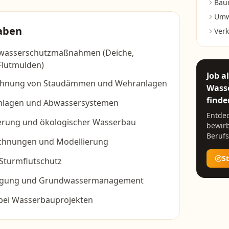
Bau
Umw
aben
Verk
wasserschutzmaßnahmen (Deiche,
Flutmulden)
Job a
chnung von Staudämmen und Wehranlagen
Wass
finde
anlagen und Abwassersystemen
Entdec
erung und ökologischer Wasserbau
bewirb
Berufs
echnungen und Modellierung
S
Sturmflutschutz
orgung und Grundwassermanagement
ei Wasserbauprojekten