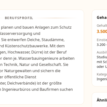
Geha
BERUFSPROFIL
Gehal
 planen und bauen Anlagen zum Schutz
3.50
 Wasserversorgung und
 Sie entwerfen Deiche, Staudämme,
Einsti
3.200
und Küstenschutzbauwerke. Mit dem
en, Hochwasser, Dürre) ist der Beruf
Ausbi
Studi
er denn je. Wasserbauingenieure arbeiten
mit S
on Technik, Natur und Gesellschaft. Sie
oder 
r Naturgewalten und sichern die
Kateg
r öffentliche Dienst
Ingen
er, Deichverbände) ist der größte
ch Ingenieurbüros und Baufirmen suchen
Ähnli