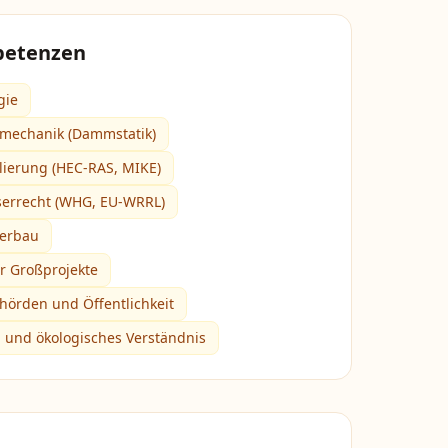
petenzen
gie
mechanik (Dammstatik)
ierung (HEC-RAS, MIKE)
errecht (WHG, EU-WRRL)
serbau
r Großprojekte
örden und Öffentlichkeit
 und ökologisches Verständnis