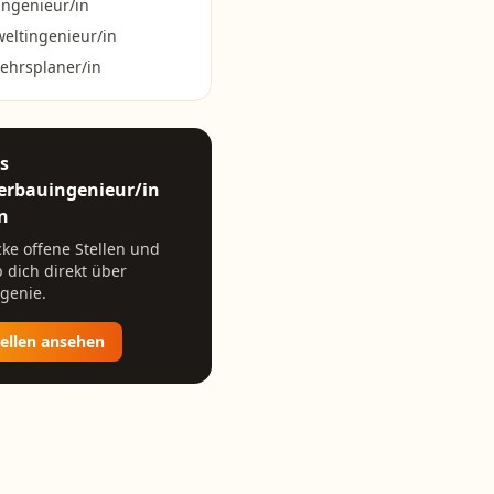
ingenieur/in
eltingenieur/in
ehrsplaner/in
ls
erbauingenieur/in
n
ke offene Stellen und
 dich direkt über
genie.
tellen ansehen