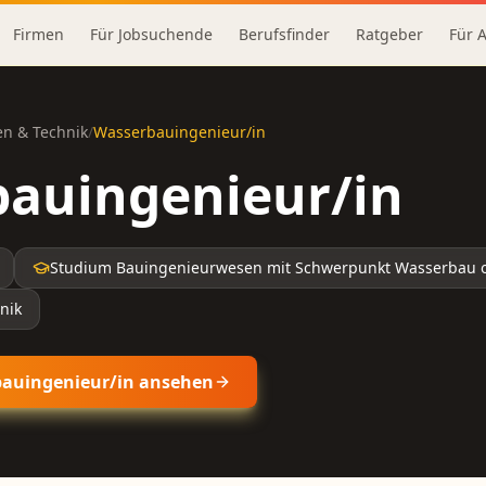
Firmen
Für Jobsuchende
Berufsfinder
Ratgeber
Für 
n & Technik
/
Wasserbauingenieur/in
auingenieur/in
Studium Bauingenieurwesen mit Schwerpunkt Wasserbau 
nik
auingenieur/in
ansehen