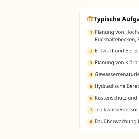
Typische Aufg
Planung von Hoch
1
Rückhaltebecken, 
Entwurf und Bere
2
Planung von Klär
3
Gewässerrenaturi
4
Hydraulische Ber
5
Küstenschutz und 
6
Trinkwasservers
7
Bauüberwachung b
8