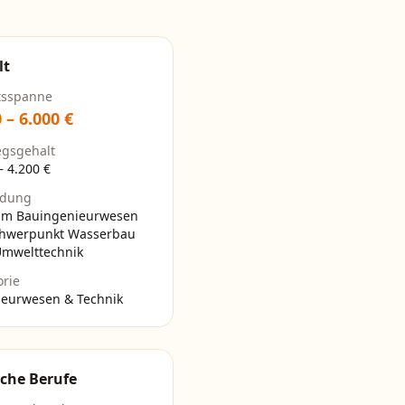
lt
tsspanne
0
–
6.000
€
egsgehalt
–
4.200
€
ldung
um Bauingenieurwesen
chwerpunkt Wasserbau
Umwelttechnik
orie
ieurwesen & Technik
che Berufe