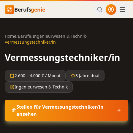
Zum Hauptinhalt springen
Berufs
genie
Home
/
Berufe
/
Ingenieurwesen & Technik
/
Vermessungstechniker/in
Vermessungstechniker/in
2.600
–
4.000
€ / Monat
3 Jahre dual
Ingenieurwesen & Technik
Stellen für
Vermessungstechniker/in
ansehen