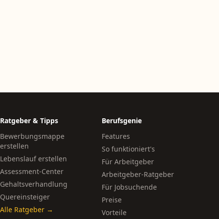
Ratgeber & Tipps
Berufsgenie
Bewerbungsmappe
Features
erstellen
So funktioniert's
Lebenslauf erstellen
Für Arbeitgeber
Assessment-Center
Arbeitgeber-Ratgeber
Gehaltsverhandlung
Für Jobsuchende
Quereinsteiger
Preise
Alle Ratgeber →
Vorteile