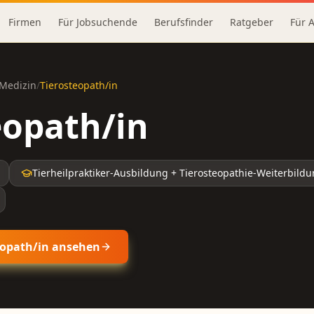
Firmen
Für Jobsuchende
Berufsfinder
Ratgeber
Für 
Medizin
/
Tierosteopath/in
eopath/in
Tierheilpraktiker-Ausbildung + Tierosteopathie-Weiterbild
eopath/in
ansehen