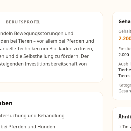
Geha
BERUFSPROFIL
Gehal
andeln Bewegungsstörungen und
2.20
den bei Tieren – vor allem bei Pferden und
anuelle Techniken um Blockaden zu lösen,
Einsti
2.000
en und die Selbstheilung zu fördern. Der
steigenden Investitionsbereitschaft von
Ausbi
Tierhe
Tieros
Kateg
Gesun
aben
ntersuchung und Behandlung
Ähnli
 bei Pferden und Hunden
Tier