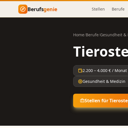
Zum Hauptinhalt springen
Berufs
genie
Stellen
Berufe
Home
/
Berufe
/
Gesundheit & 
Tierost
2.200
–
4.000
€ / Monat
Gesundheit & Medizin
Stellen für
Tierost