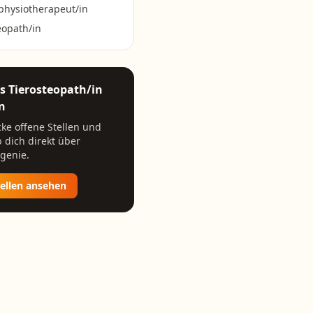
physiotherapeut/in
eopath/in
ls
Tierosteopath/in
n
ke offene Stellen und
 dich direkt über
genie.
tellen ansehen