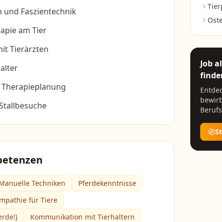
Tier
n und Faszientechnik
Ost
apie am Tier
t Tierärzten
Job a
alter
finde
 Therapieplanung
Entdec
bewirb
Stallbesuche
Berufs
S
petenzen
Manuelle Techniken
Pferdekenntnisse
mpathie für Tiere
erde!)
Kommunikation mit Tierhaltern