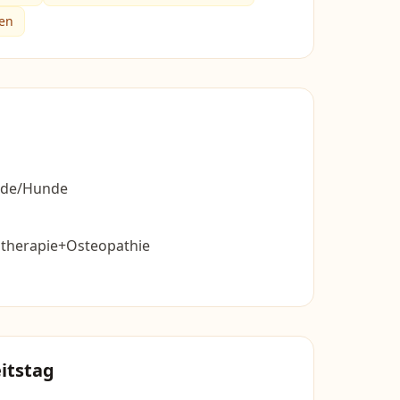
ten
erde/Hunde
otherapie+Osteopathie
itstag