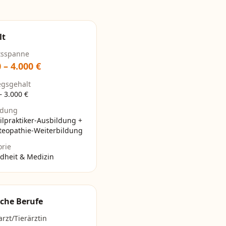
lt
tsspanne
0
–
4.000
€
egsgehalt
–
3.000
€
ldung
ilpraktiker-Ausbildung +
teopathie-Weiterbildung
orie
dheit & Medizin
che Berufe
arzt/Tierärztin