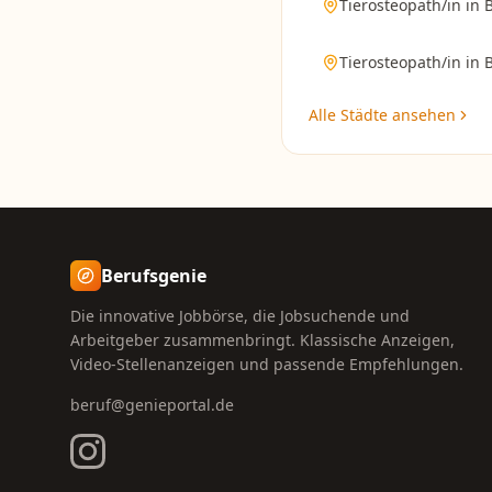
Tierosteopath/in
in
Tierosteopath/in
in
B
Alle Städte ansehen
Berufsgenie
Die innovative Jobbörse, die Jobsuchende und
Arbeitgeber zusammenbringt. Klassische Anzeigen,
Video-Stellenanzeigen und passende Empfehlungen.
beruf@genieportal.de