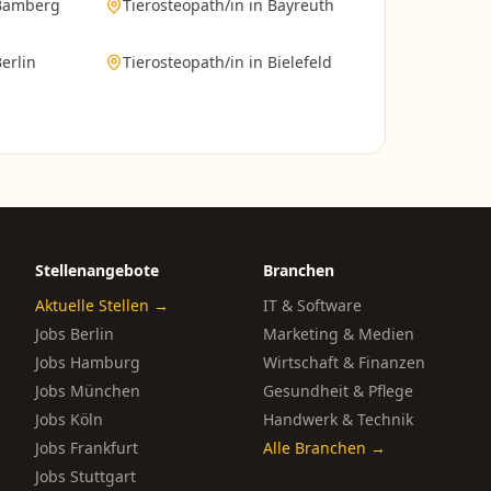
Bamberg
Tierosteopath/in
in
Bayreuth
erlin
Tierosteopath/in
in
Bielefeld
Stellenangebote
Branchen
Aktuelle Stellen →
IT & Software
Jobs Berlin
Marketing & Medien
Jobs Hamburg
Wirtschaft & Finanzen
Jobs München
Gesundheit & Pflege
Jobs Köln
Handwerk & Technik
Jobs Frankfurt
Alle Branchen →
Jobs Stuttgart