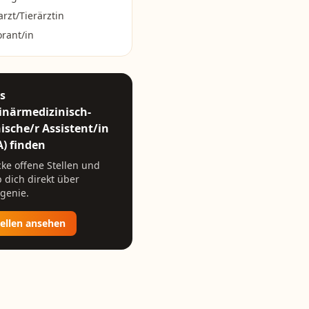
arzt/Tierärztin
rant/in
ls
inärmedizinisch-
ische/r Assistent/in
A)
finden
ke offene Stellen und
 dich direkt über
genie.
tellen ansehen