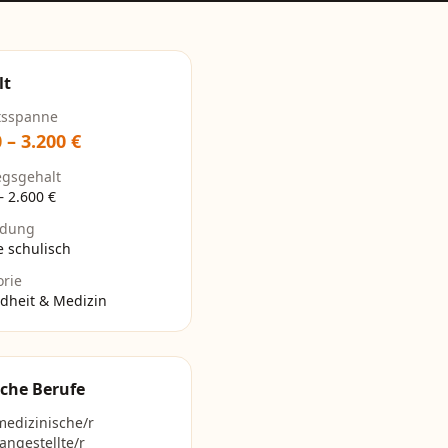
lt
tsspanne
0
–
3.200
€
egsgehalt
–
2.600
€
ldung
e schulisch
orie
dheit & Medizin
che Berufe
medizinische/r
angestellte/r