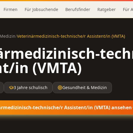
Firmen
Für Jobsuchende
Berufsfinder
Ratgeber
Für 
Medizin
/
Veterinärmedizinisch-technische/r Assistent/in (VMTA)
ärmedizinisch-tech
nt/in (VMTA)
3 Jahre schulisch
Gesundheit & Medizin
ärmedizinisch-technische/r Assistent/in (VMTA)
ansehen