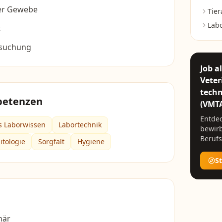
her Gewebe
Tier
Labo
k
rsuchung
Job a
Veter
techn
petenzen
(VMT
Entdec
s Laborwissen
Labortechnik
bewirb
Berufs
itologie
Sorgfalt
Hygiene
S
när