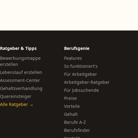
Ratgeber & Tipps
Berufsgenie
Bewerbungsmappe
Features
erstellen
So funktioniert's
Lebenslauf erstellen
Für Arbeitgeber
Assessment-Center
Arbeitgeber-Ratgeber
Gehaltsverhandlung
Für Jobsuchende
Quereinsteiger
Preise
Alle Ratgeber →
Vorteile
Gehalt
Berufe A-Z
Berufsfinder