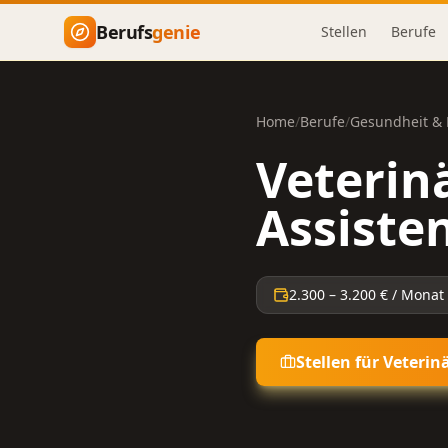
Zum Hauptinhalt springen
Berufs
genie
Stellen
Berufe
Home
/
Berufe
/
Gesundheit & 
Veterin
Assiste
2.300
–
3.200
€ / Monat
Stellen für
Veterin