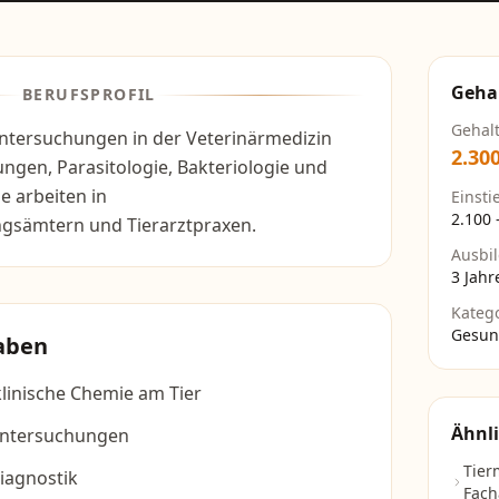
Geha
BERUFSPROFIL
Gehal
tersuchungen in der Veterinärmedizin
2.30
ngen, Parasitologie, Bakteriologie und
ie arbeiten in
Einsti
2.100
gsämtern und Tierarztpraxen.
Ausbi
3 Jahr
Kateg
Gesun
aben
linische Chemie am Tier
Ähnli
Untersuchungen
Tier
iagnostik
Fach