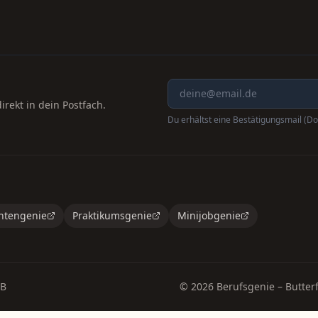
rekt in dein Postfach.
Du erhältst eine Bestätigungsmail (Do
ntengenie
Praktikumsgenie
Minijobgenie
B
©
2026
Berufsgenie – Butterf