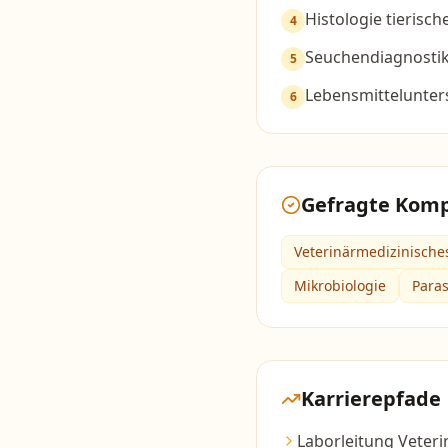
Histologie tierisc
4
Seuchendiagnosti
5
Lebensmittelunte
6
Gefragte Kom
Veterinärmedizinische
Mikrobiologie
Paras
Karrierepfade
Laborleitung Veteri