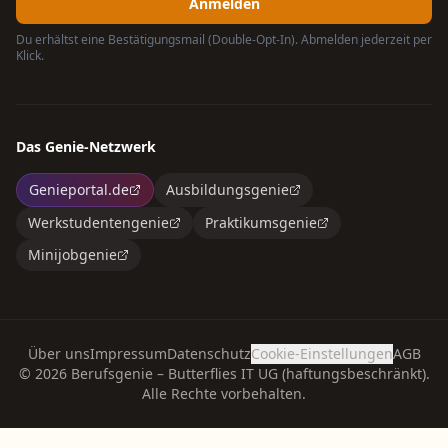
Anmelden
Du erhältst eine Bestätigungsmail (Double-Opt-In). Abmelden jederzeit per
Klick.
Das Genie-Netzwerk
Genieportal.de
Ausbildungsgenie
Werkstudentengenie
Praktikumsgenie
Minijobgenie
Über uns
Impressum
Datenschutz
Cookie-Einstellungen
AGB
©
2026
Berufsgenie – Butterflies IT UG (haftungsbeschränkt).
Alle Rechte vorbehalten.