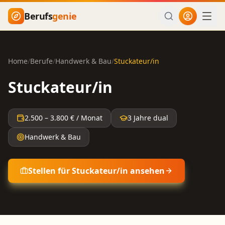
Zum Hauptinhalt springen
Berufs
genie
Home
/
Berufe
/
Handwerk & Bau
/
Stuckateur/in
Stuckateur/in
2.500
–
3.800
€ / Monat
3 Jahre dual
Handwerk & Bau
Stellen für
Stuckateur/in
ansehen