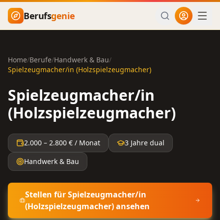
Zum Hauptinhalt springen
Berufs
genie
Home
/
Berufe
/
Handwerk & Bau
/
Spielzeugmacher/in (Holzspielzeugmacher)
Spielzeugmacher/in
(Holzspielzeugmacher)
2.000
–
2.800
€ / Monat
3 Jahre dual
Handwerk & Bau
Stellen für
Spielzeugmacher/in
(Holzspielzeugmacher)
ansehen