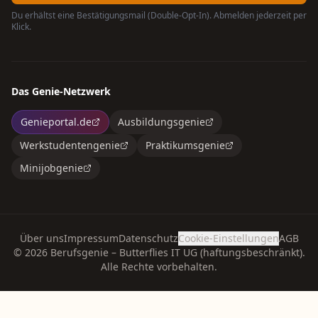
Du erhältst eine Bestätigungsmail (Double-Opt-In). Abmelden jederzeit per
Klick.
Das Genie-Netzwerk
Genieportal.de
Ausbildungsgenie
Werkstudentengenie
Praktikumsgenie
Minijobgenie
Über uns
Impressum
Datenschutz
Cookie-Einstellungen
AGB
©
2026
Berufsgenie – Butterflies IT UG (haftungsbeschränkt).
Alle Rechte vorbehalten.