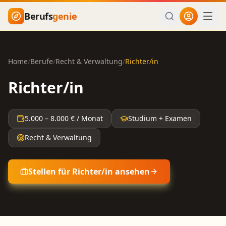
Zum Hauptinhalt springen
Berufs
genie
Home
/
Berufe
/
Recht & Verwaltung
/
Richter/in
Richter/in
5.000
–
8.000
€ / Monat
Studium + Examen
Recht & Verwaltung
Stellen für
Richter/in
ansehen