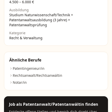
4.500
–
6.000
€
Ausbildung
Studium Naturwissenschaft/Technik +
Patentanwaltsausbildung (3 Jahre) +
Patentanwaltsprüfung
Kategorie
Recht & Verwaltung
Ähnliche Berufe
Patentingenieur/in
Rechtsanwalt/Rechtsanwältin
Notar/in
Job als
Patentanwalt/Patentanwältin
finden
Entdecke offene Stellen und bewirb dich direkt über