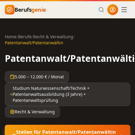
Zum Hauptinhalt springen
Berufs
genie
Home
/
Berufe
/
Recht & Verwaltung
/
Patentanwalt/Patentanwältin
Patentanwalt/Patentanwält
5.000
–
12.000
€ / Monat
Studium Naturwissenschaft/Technik +
Patentanwaltsausbildung (3 Jahre) +
Patentanwaltsprüfung
Recht & Verwaltung
Stellen für
Patentanwalt/Patentanwältin