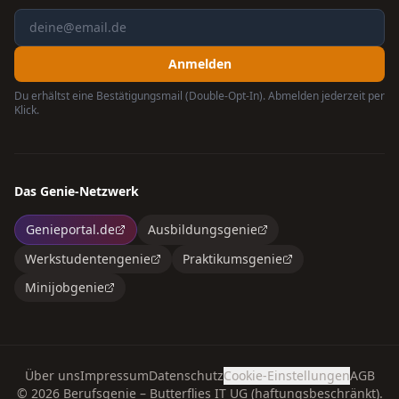
Anmelden
Du erhältst eine Bestätigungsmail (Double-Opt-In). Abmelden jederzeit per
Klick.
Das Genie-Netzwerk
Genieportal.de
Ausbildungsgenie
Werkstudentengenie
Praktikumsgenie
Minijobgenie
Über uns
Impressum
Datenschutz
Cookie-Einstellungen
AGB
©
2026
Berufsgenie – Butterflies IT UG (haftungsbeschränkt).