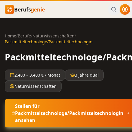
Zum Hauptinhalt springen
Berufs
genie
Home
/
Berufe
/
Naturwissenschaften
/
Packmitteltechnologe/Packmitteltechnologin
Packmitteltechnologe/Packm
2.400
–
3.400
€ / Monat
3 Jahre dual
Naturwissenschaften
Stellen für
Packmitteltechnologe/Packmitteltechnologin
ansehen