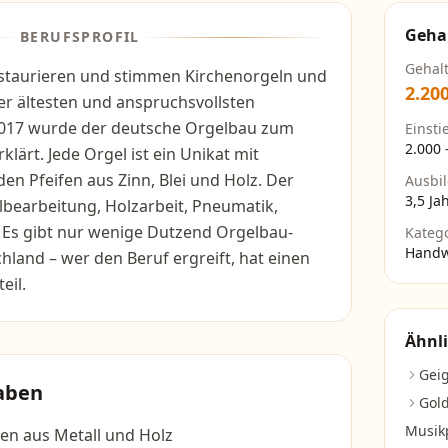
Geha
BERUFSPROFIL
Gehal
staurieren und stimmen Kirchenorgeln und
2.20
er ältesten und anspruchsvollsten
017 wurde der deutsche Orgelbau zum
Einsti
2.000
lärt. Jede Orgel ist ein Unikat mit
en Pfeifen aus Zinn, Blei und Holz. Der
Ausbi
3,5 Ja
lbearbeitung, Holzarbeit, Pneumatik,
 Es gibt nur wenige Dutzend Orgelbau-
Kateg
Handw
hland – wer den Beruf ergreift, hat einen
eil.
Ähnli
Gei
aben
Gol
Musik
en aus Metall und Holz