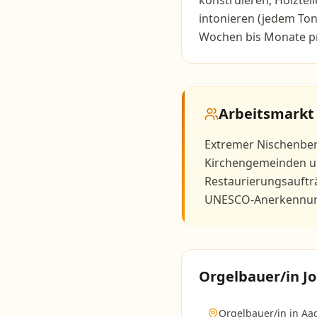
konstruieren, Holzteil
intonieren (jedem Ton
Wochen bis Monate pr
Arbeitsmarkt
Extremer Nischenber
Kirchengemeinden un
Restaurierungsaufträ
UNESCO-Anerkennung 
Orgelbauer/in
Jo
Orgelbauer/in
in
Aa