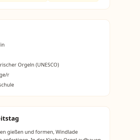
in
orischer Orgeln (UNESCO)
ge/r
schule
itstag
ifen gießen und formen, Windlade