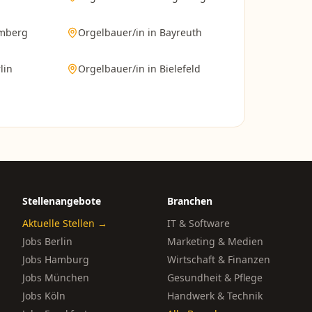
mberg
Orgelbauer/in
in
Bayreuth
lin
Orgelbauer/in
in
Bielefeld
Stellenangebote
Branchen
Aktuelle Stellen →
IT & Software
Jobs Berlin
Marketing & Medien
Jobs Hamburg
Wirtschaft & Finanzen
Jobs München
Gesundheit & Pflege
Jobs Köln
Handwerk & Technik