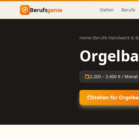
Zum Hauptinhalt springen
Berufs
genie
Stellen
Berufe
Home
/
Berufe
/
Handwerk & B
Orgelba
2.200
–
3.400
€ / Monat
Stellen für
Orgelba