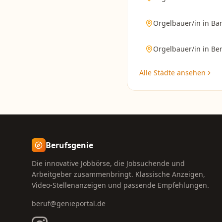
Orgelbauer/in
in
Ba
Orgelbauer/in
in
Ber
Alle Städte ansehen
Berufsgenie
Die innovative Jobbörse, die Jobsuchende und
Arbeitgeber zusammenbringt. Klassische Anzeigen,
Video-Stellenanzeigen und passende Empfehlungen.
beruf@genieportal.de