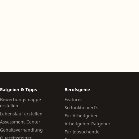
Ratgeber & Tipps
Berufsgenie
Bewerbungsmappe
Features
erstellen
So funktioniert's
Lebenslauf erstellen
Für Arbeitgeber
Assessment-Center
Arbeitgeber-Ratgeber
Gehaltsverhandlung
Für Jobsuchende
Quereinsteiger