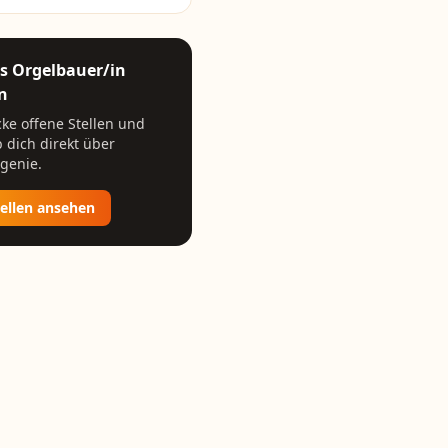
ls
Orgelbauer/in
n
ke offene Stellen und
 dich direkt über
genie.
tellen ansehen