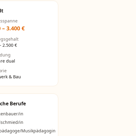
lt
tsspanne
0
–
3.400
€
egsgehalt
–
2.500
€
ldung
hre dual
orie
erk & Bau
che Berufe
genbauer/in
dschmied/in
pädagoge/Musikpädagogin