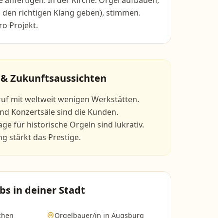
e anfertigen. In der Kirche: Orgel aufbauen,
 den richtigen Klang geben), stimmen.
o Projekt.
 & Zukunftsaussichten
uf mit weltweit wenigen Werkstätten.
d Konzertsäle sind die Kunden.
ge für historische Orgeln sind lukrativ.
stärkt das Prestige.
bs in deiner Stadt
chen
Orgelbauer/in
in
Augsburg