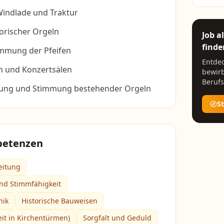
Windlade und Traktur
orischer Orgeln
Job a
finde
immung der Pfeifen
Entdec
n und Konzertsälen
bewirb
Berufs
ung und Stimmung bestehender Orgeln
S
petenzen
eitung
nd Stimmfähigkeit
nik
Historische Bauweisen
eit in Kirchentürmen)
Sorgfalt und Geduld