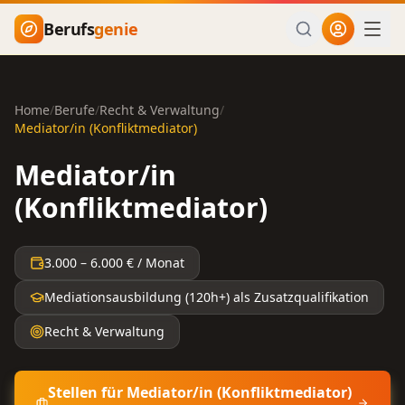
Zum Hauptinhalt springen
Berufs
genie
Home
/
Berufe
/
Recht & Verwaltung
/
Mediator/in (Konfliktmediator)
Mediator/in
(Konfliktmediator)
3.000
–
6.000
€ / Monat
Mediationsausbildung (120h+) als Zusatzqualifikation
Recht & Verwaltung
Stellen für
Mediator/in (Konfliktmediator)