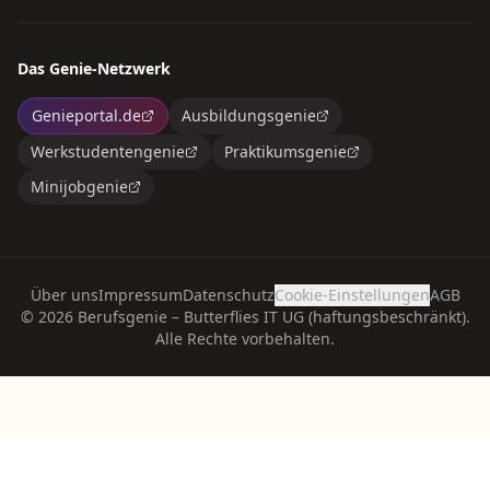
Das Genie-Netzwerk
Genieportal.de
Ausbildungsgenie
Werkstudentengenie
Praktikumsgenie
Minijobgenie
Über uns
Impressum
Datenschutz
Cookie-Einstellungen
AGB
©
2026
Berufsgenie – Butterflies IT UG (haftungsbeschränkt).
Alle Rechte vorbehalten.
Link