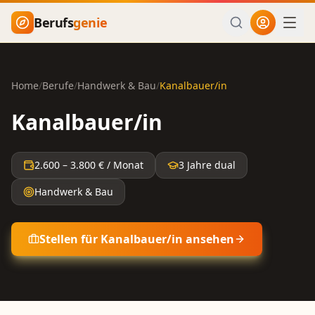
Zum Hauptinhalt springen
Berufs
genie
Home
/
Berufe
/
Handwerk & Bau
/
Kanalbauer/in
Kanalbauer/in
2.600
–
3.800
€ / Monat
3 Jahre dual
Handwerk & Bau
Stellen für
Kanalbauer/in
ansehen