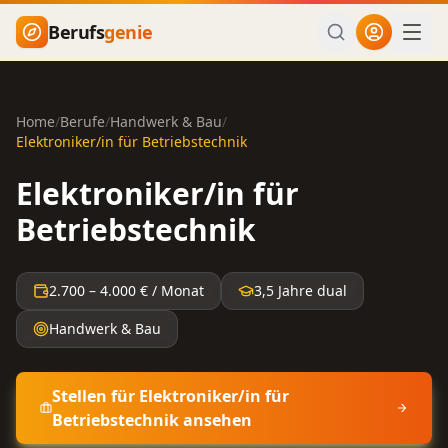
Zum Hauptinhalt springen
Berufs
genie
Home
/
Berufe
/
Handwerk & Bau
/
Elektroniker/in für Betriebstechnik
Elektroniker/in für
Betriebstechnik
2.700
–
4.000
€ / Monat
3,5 Jahre dual
Handwerk & Bau
Stellen für
Elektroniker/in für
Betriebstechnik
ansehen