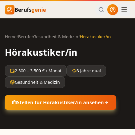
Zum Hauptinhalt springen
Berufs
genie
Home
/
Berufe
/
Gesundheit & Medizin
/
Hörakustiker/in
Hörakustiker/in
2.300
–
3.500
€ / Monat
3 Jahre dual
Gesundheit & Medizin
Stellen für
Hörakustiker/in
ansehen