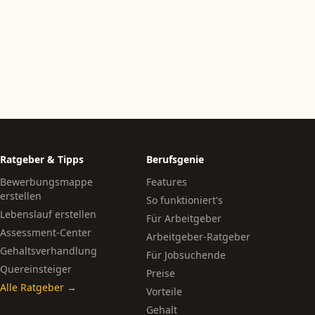
Ratgeber & Tipps
Berufsgenie
Bewerbungsmappe
Features
erstellen
So funktioniert's
Lebenslauf erstellen
Für Arbeitgeber
Assessment-Center
Arbeitgeber-Ratgeber
Gehaltsverhandlung
Für Jobsuchende
Quereinsteiger
Preise
Alle Ratgeber →
Vorteile
Gehalt