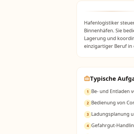
Hafenlogistiker steu
Binnenhäfen. Sie bedi
Lagerung und koordin
einzigartiger Beruf i
Typische Aufg
Be- und Entladen v
1
Bedienung von Co
2
Ladungsplanung u
3
Gefahrgut-Handli
4