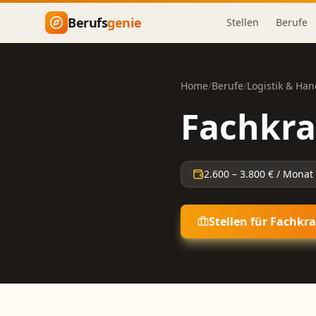
Zum Hauptinhalt springen
Berufs
genie
Stellen
Berufe
Home
/
Berufe
/
Logistik & Han
Fachkra
2.600
–
3.800
€ / Monat
Stellen für
Fachkraf