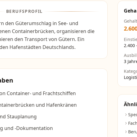
Geha
BERUFSPROFIL
Gehal
ern den Güterumschlag in See- und
2.60
enen Containerbrücken, organisieren die
ieren den Transport von Gütern. Ein
Einsti
2.400
n den Hafenstädten Deutschlands.
Ausbi
3 Jahr
Kateg
Logist
aben
on Container- und Frachtschiffen
Ähnli
ntainerbrücken und Hafenkränen
Spe
nd Stauplanung
Fach
ng und -Dokumentation
Beru