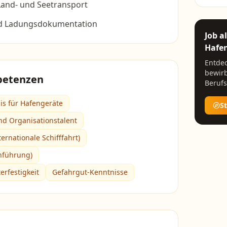
Land- und Seetransport
nd Ladungsdokumentation
Job a
Hafen
Entdec
bewirb
petenzen
Berufs
is für Hafengeräte
S
nd Organisationstalent
ernationale Schifffahrt)
anführung)
erfestigkeit
Gefahrgut-Kenntnisse