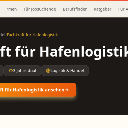
Firmen
Für Jobsuchende
Berufsfinder
Ratgeber
Für 
del
/
Fachkraft für Hafenlogistik
ft für Hafenlogisti
3 Jahre dual
Logistik & Handel
t für Hafenlogistik
ansehen