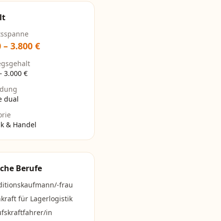
lt
tsspanne
0
–
3.800
€
egsgehalt
–
3.000
€
ldung
e dual
orie
ik & Handel
che Berufe
ditionskaufmann/-frau
kraft für Lagerlogistik
fskraftfahrer/in