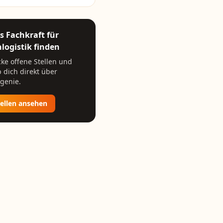
ls
Fachkraft für
logistik
finden
ke offene Stellen und
 dich direkt über
genie.
tellen ansehen