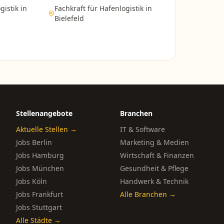
gistik
in
Fachkraft für Hafenlogistik
in
Bielefeld
Stellenangebote
Branchen
Aktuelle Stellen →
IT & Software
Jobs Berlin
Marketing & Medien
Jobs Hamburg
Wirtschaft & Finanzen
Jobs München
Gesundheit & Pflege
Jobs Köln
Handwerk & Technik
Jobs Frankfurt
Alle Branchen →
Jobs Stuttgart
Alle Städte →