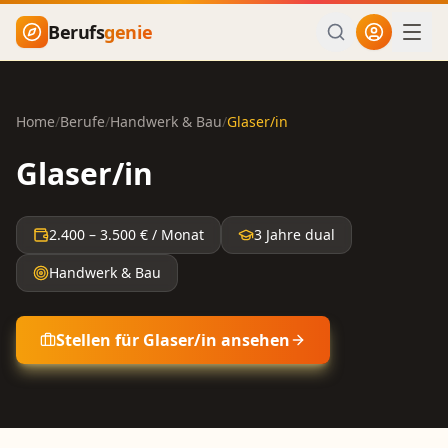
Zum Hauptinhalt springen
Berufs
genie
Home
/
Berufe
/
Handwerk & Bau
/
Glaser/in
Glaser/in
2.400
–
3.500
€ / Monat
3 Jahre dual
Handwerk & Bau
Stellen für
Glaser/in
ansehen