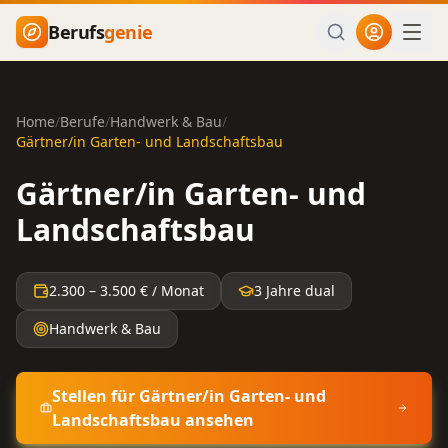
Zum Hauptinhalt springen
Berufs
genie
Home
/
Berufe
/
Handwerk & Bau
/
Gärtner/in Garten- und Landschaftsbau
Gärtner/in Garten- und
Landschaftsbau
2.300
–
3.500
€ / Monat
3 Jahre dual
Handwerk & Bau
Stellen für
Gärtner/in Garten- und
Landschaftsbau
ansehen