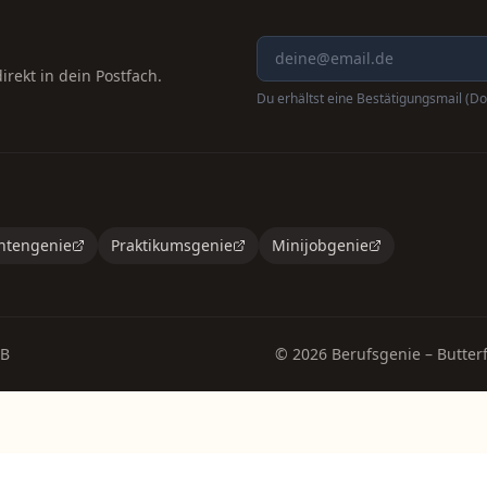
rekt in dein Postfach.
Du erhältst eine Bestätigungsmail (Do
ntengenie
Praktikumsgenie
Minijobgenie
B
©
2026
Berufsgenie – Butterf
Teilen:
Link