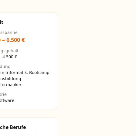
lt
tsspanne
0
–
6.500
€
egsgehalt
–
4.500
€
ldung
um Informatik, Bootcamp
Ausbildung
formatiker
orie
oftware
che Berufe