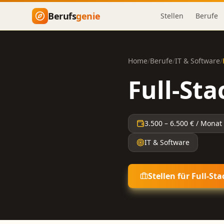
Zum Hauptinhalt springen
Berufs
genie
Stellen
Berufe
Home
/
Berufe
/
IT & Software
/
Full-Sta
3.500
–
6.500
€ / Monat
IT & Software
Stellen für
Full-Sta