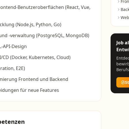
Fron
rontend-Benutzeroberflächen (React, Vue,
Back
Web
klung (Node.js, Python, Go)
und -verwaltung (PostgreSQL, MongoDB)
Job a
L-API-Design
Entwi
/CD (Docker, Kubernetes, Cloud)
Entdec
bewirb
gration, E2E)
Berufs
mierung Frontend und Backend
S
eidungen für neue Features
petenzen