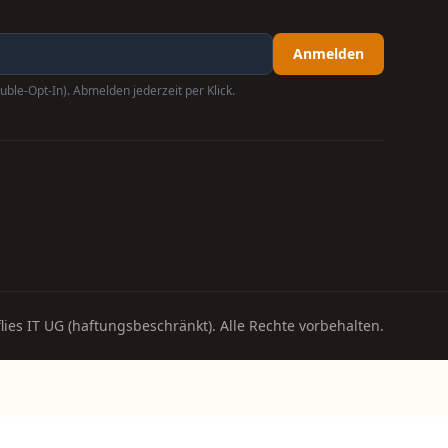
Anmelden
uble-Opt-In). Abmelden jederzeit per Klick.
lies IT UG (haftungsbeschränkt). Alle Rechte vorbehalten.