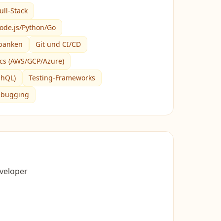
ull-Stack
ode.js/Python/Go
banken
Git und CI/CD
cs (AWS/GCP/Azure)
phQL)
Testing-Frameworks
ebugging
eveloper