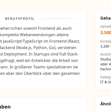
Geha
BERUFSPROFIL
Gehal
 beherrschen sowohl Frontend als auch
3.50
komplette Webanwendungen alleine
t JavaScript/TypeScript im Frontend (React,
Einsti
3.200
Backend (Node.js, Python, Go), verstehen
 Deployment. In Startups sind Full-Stack-
Ausbi
Studi
efragt, weil ein Entwickler die Arbeit von
oder 
nn. In größeren Teams spezialisieren sie
Fachin
alten aber den Überblick über den gesamten
Kateg
IT & S
Ähnli
aben