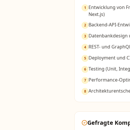
Entwicklung von F
1
Next.js)
Backend-API-Entwic
2
Datenbankdesign 
3
REST- und GraphQ
4
Deployment und CI
5
Testing (Unit, Inte
6
Performance-Opti
7
Architekturentsch
8
Gefragte Kom