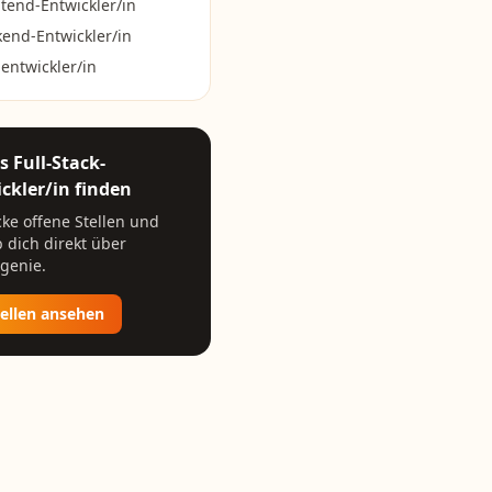
tend-Entwickler/in
end-Entwickler/in
entwickler/in
ls
Full-Stack-
ckler/in
finden
ke offene Stellen und
 dich direkt über
genie.
tellen ansehen