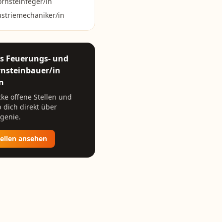
rnsteinfeger/in
striemechaniker/in
ls
Feuerungs- und
nsteinbauer/in
n
ke offene Stellen und
 dich direkt über
genie.
tellen ansehen