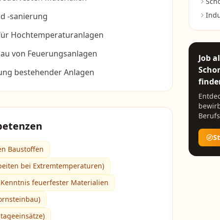
Scho
Indu
d -sanierung
r Hochtemperaturanlagen
au von Feuerungsanlagen
Job a
Schor
ung bestehender Anlagen
finde
Entdec
bewirb
Berufs
petenzen
S
en Baustoffen
rbeiten bei Extremtemperaturen)
Kenntnis feuerfester Materialien
ornsteinbau)
tageeinsätze)