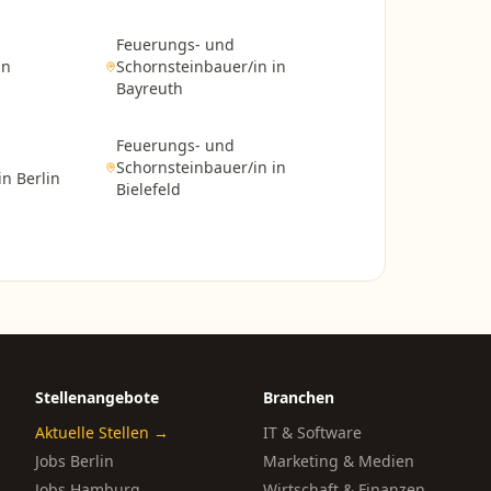
Feuerungs- und
in
Schornsteinbauer/in
in
Bayreuth
Feuerungs- und
Schornsteinbauer/in
in
in
Berlin
Bielefeld
Stellenangebote
Branchen
Aktuelle Stellen →
IT & Software
Jobs Berlin
Marketing & Medien
Jobs Hamburg
Wirtschaft & Finanzen