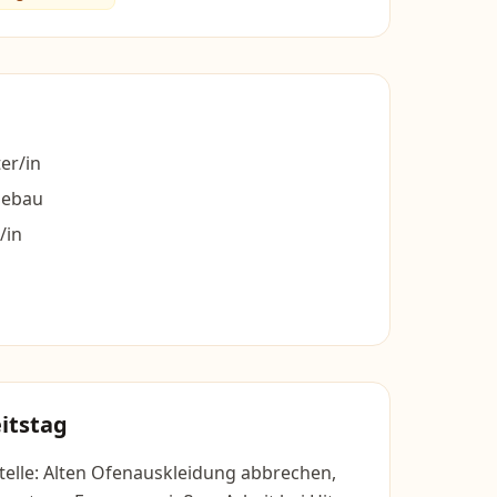
er/in
riebau
/in
itstag
telle: Alten Ofenauskleidung abbrechen,