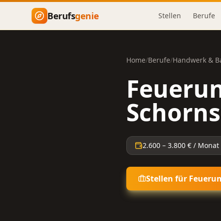
Zum Hauptinhalt springen
Berufs
genie
Stellen
Berufe
Home
/
Berufe
/
Handwerk & B
Feuerun
Schorns
2.600
–
3.800
€ / Monat
Stellen für
Feuerun