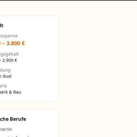
lt
tsspanne
0
–
3.800
€
egsgehalt
–
2.900
€
ldung
e dual
orie
erk & Bau
che Berufe
rer/in