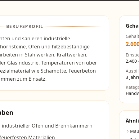
Geha
BERUFSPROFIL
Gehal
ten und sanieren industrielle
2.60
hornsteine, Öfen und hitzebeständige
rbeiten in Stahlwerken, Kraftwerken,
Einsti
2.400
er Glasindustrie. Temperaturen von über
Spezialmaterial wie Schamotte, Feuerbeton
Ausbi
3 Jahr
ommen zum Einsatz.
Kateg
Handw
aben
Ähnli
 industrieller Öfen und Brennkammern
Mau
euerfesten Materialien