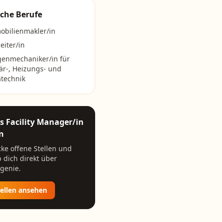
che Berufe
obilienmakler/in
eiter/in
genmechaniker/in für
är-, Heizungs- und
technik
ls
Facility Manager/in
n
ke offene Stellen und
 dich direkt über
genie.
tellen ansehen