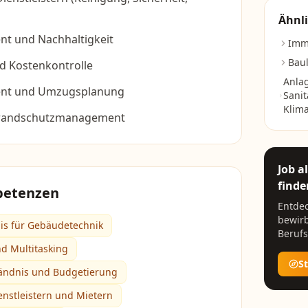
Ähnli
t und Nachhaltigkeit
Imm
Baul
d Kostenkontrolle
Anla
nt und Umzugsplanung
Sanit
Klima
 Brandschutzmanagement
Job a
finde
petenzen
Entdec
bewirb
is für Gebäudetechnik
Berufs
nd Multitasking
S
ändnis und Budgetierung
nstleistern und Mietern