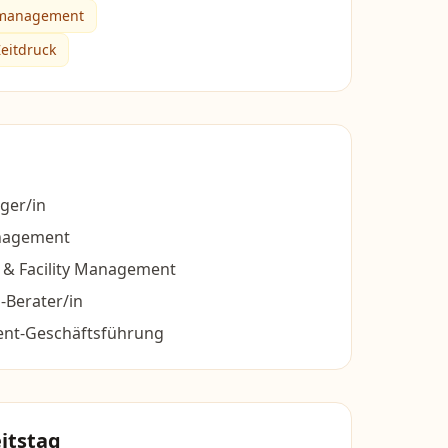
emanagement
eitdruck
ager/in
anagement
e & Facility Management
-Berater/in
t-Geschäftsführung
itstag