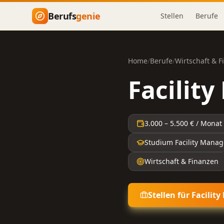
Zum Hauptinhalt springen
Berufs
genie
Stellen
Berufe
Home
/
Berufe
/
Wirtschaft & 
Facilit
3.000
–
5.500
€ / Monat
Studium Facility Mana
Wirtschaft & Finanzen
Stellen für
Facilit