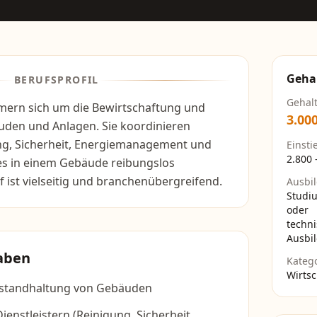
Geha
BERUFSPROFIL
Gehal
mern sich um die Bewirtschaftung und
3.00
den und Anlagen. Sie koordinieren
ng, Sicherheit, Energiemanagement und
Einsti
2.800
les in einem Gebäude reibungslos
f ist vielseitig und branchenübergreifend.
Ausbi
Studi
oder
techn
Ausbi
aben
Kateg
Wirtsc
nstandhaltung von Gebäuden
ienstleistern (Reinigung, Sicherheit,