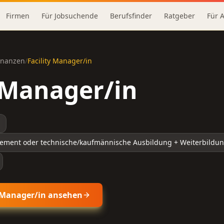
Firmen
Für Jobsuchende
Berufsfinder
Ratgeber
Für 
Finanzen
/
Facility Manager/in
y Manager/in
gement oder technische/kaufmännische Ausbildung + Weiterbildu
y Manager/in
ansehen