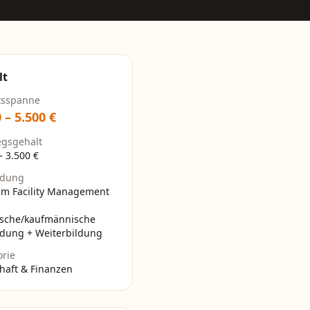
lt
tsspanne
0
–
5.500
€
egsgehalt
–
3.500
€
ldung
um Facility Management
ische/kaufmännische
ldung + Weiterbildung
orie
haft & Finanzen