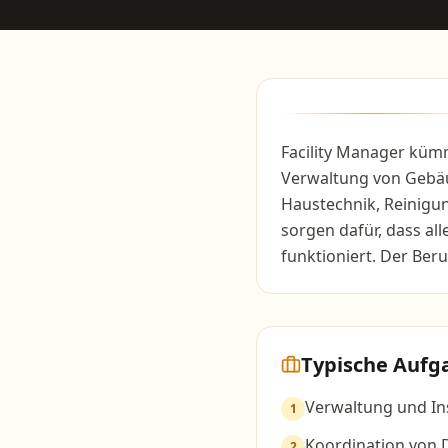
Facility Manager küm
Verwaltung von Gebäu
Haustechnik, Reinigu
sorgen dafür, dass al
funktioniert. Der Beru
Typische Aufg
Verwaltung und I
1
Koordination von D
2