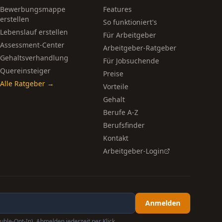
Bewerbungsmappe
Features
erstellen
So funktioniert's
Lebenslauf erstellen
Für Arbeitgeber
Assessment-Center
Arbeitgeber-Ratgeber
Gehaltsverhandlung
Für Jobsuchende
Quereinsteiger
Preise
Alle Ratgeber →
Vorteile
Gehalt
Berufe A-Z
Berufsfinder
Kontakt
Arbeitgeber-Login
Anmelden
uble-Opt-In). Abmelden jederzeit per Klick.