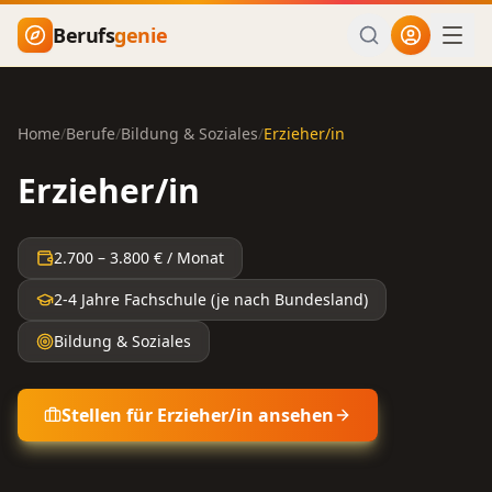
Zum Hauptinhalt springen
Berufs
genie
Home
/
Berufe
/
Bildung & Soziales
/
Erzieher/in
Erzieher/in
2.700
–
3.800
€ / Monat
2-4 Jahre Fachschule (je nach Bundesland)
Bildung & Soziales
Stellen für
Erzieher/in
ansehen