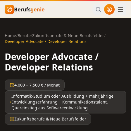
Zum Hauptinhalt springen
Berufs
genie
Home
/
Berufe
/
Zukunftsberufe & Neue Berufsfelder
/
Developer Advocate / Developer Relations
Developer Advocate /
Developer Relations
4.000
–
7.500
€ / Monat
Informatik-Studium oder Ausbildung + mehrjährige
Entwicklungserfahrung + Kommunikationstalent.
Quereinstieg aus Softwareentwicklung.
Zukunftsberufe & Neue Berufsfelder