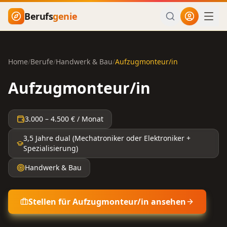
Zum Hauptinhalt springen
Berufs
genie
Home
/
Berufe
/
Handwerk & Bau
/
Aufzugmonteur/in
Aufzugmonteur/in
3.000
–
4.500
€ / Monat
3,5 Jahre dual (Mechatroniker oder Elektroniker +
Spezialisierung)
Handwerk & Bau
Stellen für
Aufzugmonteur/in
ansehen