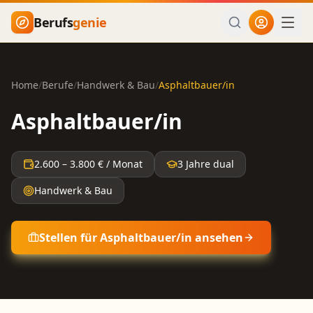
Zum Hauptinhalt springen
Berufs
genie
Home
/
Berufe
/
Handwerk & Bau
/
Asphaltbauer/in
Asphaltbauer/in
2.600
–
3.800
€ / Monat
3 Jahre dual
Handwerk & Bau
Stellen für
Asphaltbauer/in
ansehen