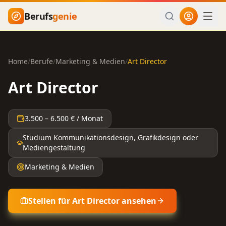
Zum Hauptinhalt springen
Berufs
genie
Home
/
Berufe
/
Marketing & Medien
/
Art Director
Art Director
3.500
–
6.500
€ / Monat
Studium Kommunikationsdesign, Grafikdesign oder
Mediengestaltung
Marketing & Medien
Stellen für
Art Director
ansehen