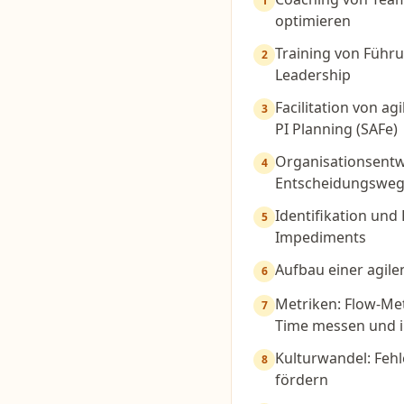
1
optimieren
Training von Führ
2
Leadership
Facilitation von ag
3
PI Planning (SAFe)
Organisationsentw
4
Entscheidungsweg
Identifikation und
5
Impediments
Aufbau einer agil
6
Metriken: Flow-Met
7
Time messen und i
Kulturwandel: Fehl
8
fördern