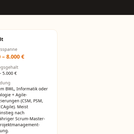
lt
tsspanne
0
–
8.000
€
egsgehalt
–
5.000
€
ldung
um BWL, Informatik oder
logie + Agile-
izierungen (CSM, PSM,
ICAgile). Meist
instieg nach
ähriger Scrum-Master-
Projektmanagement-
rung.