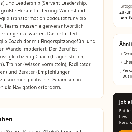
s) und Leadership (Servant Leadership,
Kateg
 größte Herausforderung: Widerstand
Zukun
ile Transformation bedeutet für viele
Berufs
t. Teams müssen eigenverantwortlich
weisungen zu warten. Das erfordert
gile Coach der mit Fingerspitzengefühl und
Ähnli
n Wandel moderiert. Der Beruf ist
Scr
ss gleichzeitig Coach (Fragen stellen,
Cha
, Trainer (Wissen vermitteln), Facilitator
Pers
en) und Berater (Empfehlungen
Busi
azu kommen politische Dynamiken in
n die Navigation erfordern.
Job a
Entdec
bewirb
aben
Berufs
s: Scrum, Kanban, XP einführen und