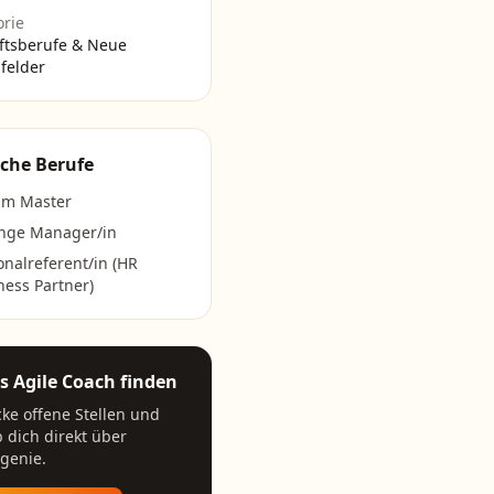
orie
ftsberufe & Neue
felder
che Berufe
um Master
nge Manager/in
onalreferent/in (HR
ness Partner)
ls
Agile Coach
finden
ke offene Stellen und
 dich direkt über
genie.