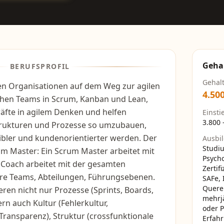
Geha
BERUFSPROFIL
Gehal
ten Organisationen auf dem Weg zur agilen
4.50
achen Teams in Scrum, Kanban und Lean,
äfte in agilem Denken und helfen
Einsti
3.800
trukturen und Prozesse so umzubauen,
exibler und kundenorientierter werden. Der
Ausbi
Studi
m Master: Ein Scrum Master arbeitet mit
Psycho
 Coach arbeitet mit der gesamten
Zertif
re Teams, Abteilungen, Führungsebenen.
SAFe, 
Quere
eren nicht nur Prozesse (Sprints, Boards,
mehrj
rn auch Kultur (Fehlerkultur,
oder 
ransparenz), Struktur (crossfunktionale
Erfah