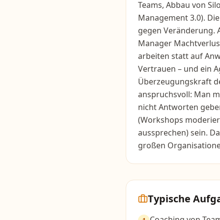
Teams, Abbau von Silo
Management 3.0). Die
gegen Veränderung. Ag
Manager Machtverlus
arbeiten statt auf An
Vertrauen – und ein A
Überzeugungskraft de
anspruchsvoll: Man mu
nicht Antworten geben)
(Workshops moderier
aussprechen) sein. D
großen Organisatione
Typische Aufg
Coaching von Team