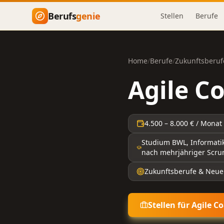
Zum Hauptinhalt springen
Berufs
genie
Stellen
Berufe
Home
/
Berufe
/
Zukunftsberuf
Agile C
4.500
–
8.000
€ / Monat
Studium BWL, Informatik 
nach mehrjähriger Scru
Zukunftsberufe & Neue
Stellen für
Agile C