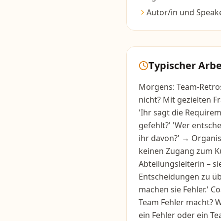
Autor/in und Speake
Typischer Arbe
Morgens: Team-Retros
nicht? Mit gezielten 
'Ihr sagt die Require
gefehlt?' 'Wer entsch
ihr davon?' → Organi
keinen Zugang zum Ku
Abteilungsleiterin – s
Entscheidungen zu übe
machen sie Fehler.' C
Team Fehler macht? Wi
ein Fehler oder ein T