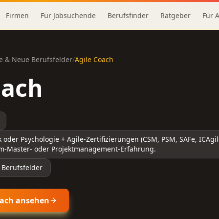
Firmen
Für Jobsuchende
Berufsfinder
Ratgeber
Für 
e & Neue Berufsfelder
/
Agile Coach
oach
oder Psychologie + Agile-Zertifizierungen (CSM, PSM, SAFe, ICAgil
m-Master- oder Projektmanagement-Erfahrung.
 Berufsfelder
oach
ansehen